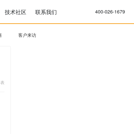
牌排名
案例
技术社区
联系我们
单
参观供应商
客户来访
案例地区
例
湖南
广东
能耗监测|水表
江西
山东
河南
北京
重庆
湖北