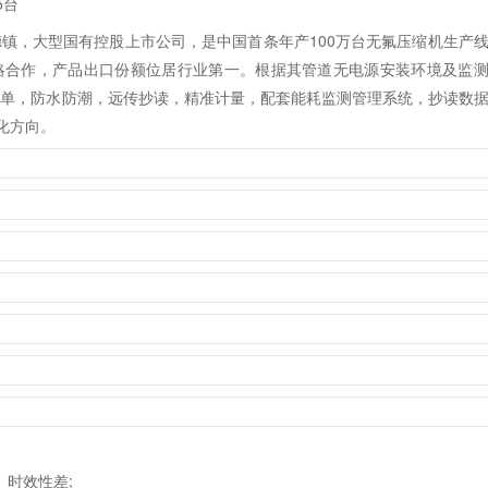
，小牛大口径水表25台
位于中国瓷都—景德镇，大型国有控股上市公司，是中国首条年产10
与国内外知名品牌进行战略合作，产品出口份额位居行业第一。根据其管
能水表，无需布线，安装简单，防水防潮，远传抄读，精准计量，配套能
耗自主监控管理工作提供优化方向。
散，监控管理难度大、时效性差;