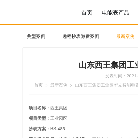
首页
电能表产品
典型案例
远程抄表缴费案例
最新案例
山东西王集团工
发表时间：2021-0
首页
>
最新案例
> 山东西王集团工业园华立智能电

项目名称：
西王集团
项目类型：
工业园区
抄表方案：
RS-485