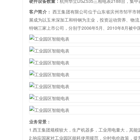
硬件设备数量：
杭州华立DSZ535三相电表2188台，集中
客户简介：
西王集团有限公司位于山东省滨州市邹平市韩
展成为以玉米深加工和特钢为主业，投资运动营养、物流
特钢三家上市公司，分别于2006年5月、2010年8月被
业务背景：
1.西王集团规模较大，生产机器多，工业用电量大，其能
2.响应国家对工业园区能耗使用规范，分时电价政策，提