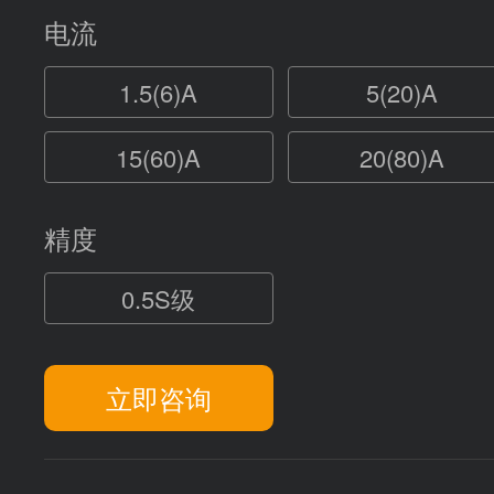
电流
1.5(6)A
5(20)A
15(60)A
20(80)A
精度
0.5S级
立即咨询