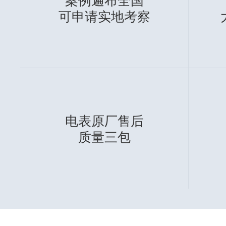
点击查看系统功能详细
可展现有功电量、无
可计算基本电费、电
可记录设备运行效率
功率、无功功率、功
可绘制1分钟、小时
可辅助判断部分设备
电费(无功罚款)
用于远程设备的开关
可与指定时间段进行
需量、电流、电压等
季度、年或班次的电
发安全危害的情况
和监测是否控制到位
和数据报表
量身打造
专属解决方案